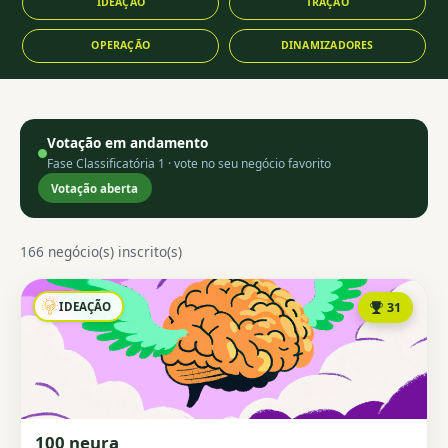
IDEAÇÃO
TRAÇÃO
OPERAÇÃO
DINAMIZADORES
Votação em andamento
Fase Classificatória 1 · vote no seu negócio favorito
Votação aberta
166 negócio(s) inscrito(s)
IDEAÇÃO
31
100 neura