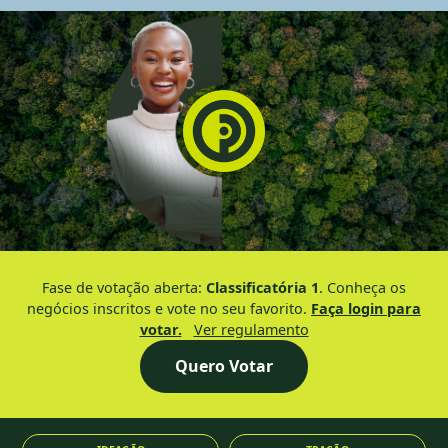
Fase de votação aberta:
Classificatória 1
. Conheça os
negócios inscritos e vote no seu favorito.
Faça login para
votar.
Ver regulamento
Quero Votar