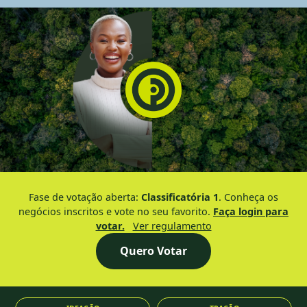
Fase de votação aberta:
Classificatória 1
. Conheça os
negócios inscritos e vote no seu favorito.
Faça login para
votar.
Ver regulamento
Quero Votar