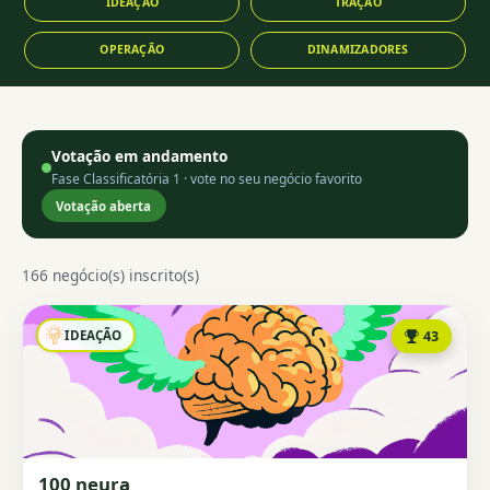
IDEAÇÃO
TRAÇÃO
OPERAÇÃO
DINAMIZADORES
Votação em andamento
Fase Classificatória 1 · vote no seu negócio favorito
Votação aberta
166 negócio(s) inscrito(s)
IDEAÇÃO
43
100 neura