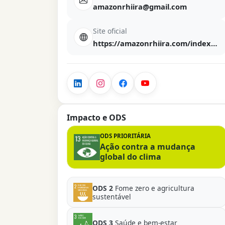
amazonrhiira@gmail.com
Site oficial
https://amazonrhiira.com/index.html
Impacto e ODS
ODS PRIORITÁRIA
Ação contra a mudança
global do clima
ODS 2
Fome zero e agricultura
sustentável
ODS 3
Saúde e bem-estar