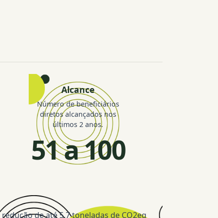
Alcance
Número de beneficiários
diretos alcançados nos
últimos 2 anos.
51 a 100
 redução de até 5,7 toneladas de CO2eq