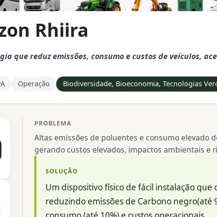
on Rhiira
gia que reduz emissões, consumo e custos de veículos, ac
PA
Operação
Biodiversidade, Bioeconomia, Tecnologias Verd
PROBLEMA
Altas emissões de poluentes e consumo elevado d
gerando custos elevados, impactos ambientais e ri
SOLUÇÃO
Um dispositivo físico de fácil instalação qu
reduzindo emissões de Carbono negro(até 96
consumo (até 10%) e custos operacionais.