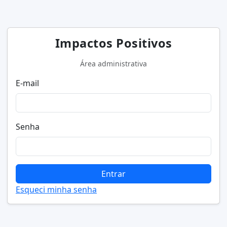
Impactos Positivos
Área administrativa
E-mail
Senha
Entrar
Esqueci minha senha