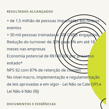
RESULTADOS ALCANÇADOS
+ de 1,5 milhão de pessoas impactadas em nossos
eventos
+ 30 mil pessoas treinadas e 300 CNPJs engajados
Redução do turnover de 30% para 8% em até 18
meses nas empresas
Economia potencial de R$100.000 por processo
evitado*
NPS 92 com 87% de retenção de clientes
No nível macro, implementação e regulamentação
de leis aprovadas e em vigor - Lei Não se Cale (SP) e
Lei Não é Não (RJ)
DOCUMENTOS E EVIDÊNCIAS