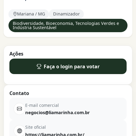
Mariana / MG
Dinamizador
Biodiversidade, Bioeconomia, Tecnologias Verdes e
Indústria Sustentável
Ações
Faça o login para votar
Contato
E-mail comercial
negocios@liamarinha.com.br
Site oficial
https://liamarinha.com.br/