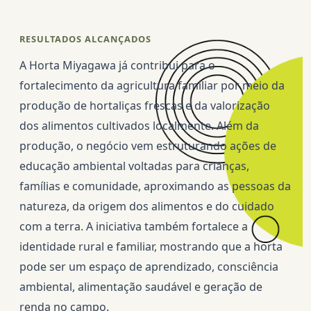
RESULTADOS ALCANÇADOS
A Horta Miyagawa já contribui para o
fortalecimento da agricultura familiar por meio da
produção de hortaliças frescas e da valorização
dos alimentos cultivados localmente. Além da
produção, o negócio vem estruturando ações de
educação ambiental voltadas para crianças,
famílias e comunidade, aproximando as pessoas da
natureza, da origem dos alimentos e do cuidado
com a terra. A iniciativa também fortalece a
identidade rural e familiar, mostrando que a horta
pode ser um espaço de aprendizado, consciência
ambiental, alimentação saudável e geração de
renda no campo.