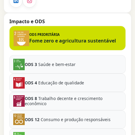
Impacto e ODS
ODS PRIORITÁRIA
Fome zero e agricultura sustentável
ODS 3
Saúde e bem-estar
ODS 4
Educação de qualidade
ODS 8
Trabalho decente e crescimento
econômico
ODS 12
Consumo e produção responsáveis