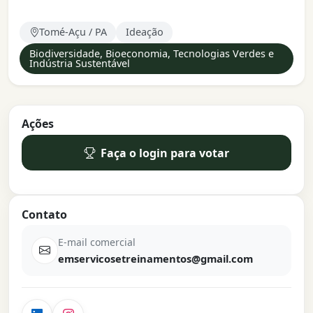
Tomé-Açu / PA
Ideação
Biodiversidade, Bioeconomia, Tecnologias Verdes e
Indústria Sustentável
Ações
Faça o login para votar
Contato
E-mail comercial
emservicosetreinamentos@gmail.com