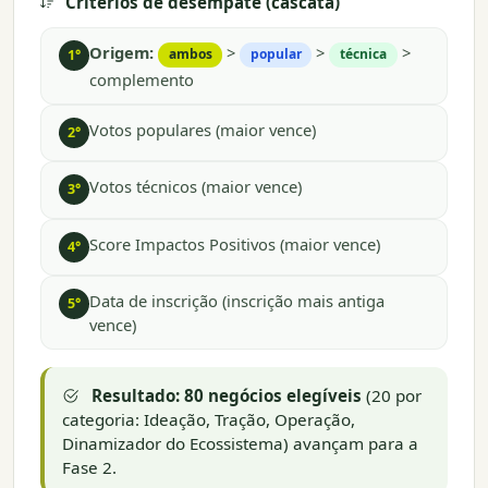
Critérios de desempate (cascata)
Origem:
>
>
>
ambos
popular
técnica
1°
complemento
Votos populares (maior vence)
2°
Votos técnicos (maior vence)
3°
Score Impactos Positivos (maior vence)
4°
Data de inscrição (inscrição mais antiga
5°
vence)
Resultado:
80 negócios elegíveis
(20 por
categoria: Ideação, Tração, Operação,
Dinamizador do Ecossistema) avançam para a
Fase 2.