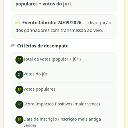
populares + votos do júri
.
Evento híbrido:
24/09/2026
— divulgação
dos ganhadores com transmissão ao vivo.
Critérios de desempate
Total de votos (popular + júri)
1°
Votos do júri
2°
Votos populares
3°
Score Impactos Positivos (maior vence)
4°
Data de inscrição (inscrição mais antiga
5°
vence)