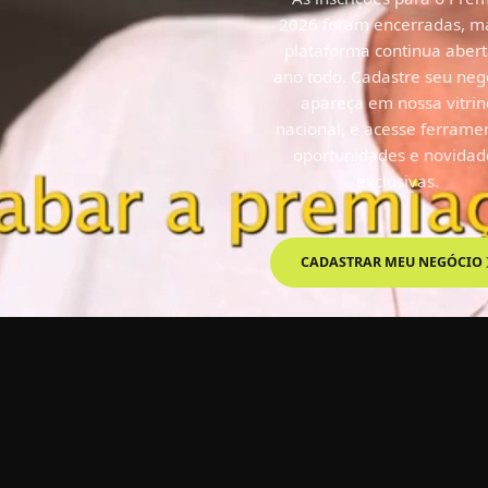
aberta!
2026 foram encerradas, m
plataforma continua abert
ano todo. Cadastre seu neg
apareça em nossa vitrin
nacional, e acesse ferrame
oportunidades e novidad
exclusivas.
IR À PREMIAÇÃO
CADASTRAR MEU NEGÓCIO
CADASTRO SOCIEDADE CIVI