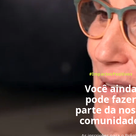
#ImpactosPositivos
Você aind
pode faze
parte da no
comunidad
com votaçã
As inscrições para o Prê