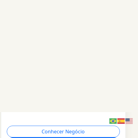
AC Adriana Chaves
Itapevi / SP
Saúde
Transformando vidas por meio do cuidado
especializado em saúde pélvica.
Conhecer Negócio