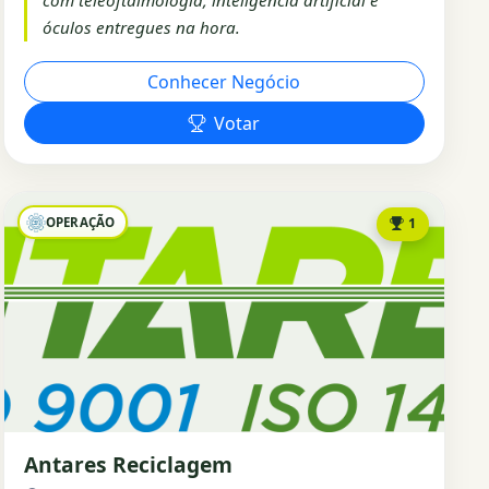
com teleoftalmologia, inteligência artificial e
óculos entregues na hora.
Conhecer Negócio
Votar
OPERAÇÃO
1
Antares Reciclagem