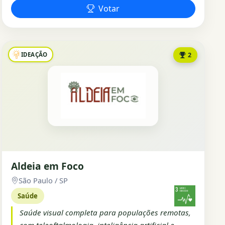
Votar
IDEAÇÃO
2
Aldeia em Foco
São Paulo / SP
Saúde
Saúde visual completa para populações remotas,