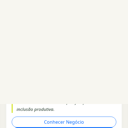
ABC Aprendiz - Centro Social de
Educação para o Trabalho
Santo André / SP
Cidadania, Direitos Humanos e Sociedade
O ABC Aprendiz transforma o futuro de jovens e
adolescentes através de qualificação e da
inclusão produtiva.
Conhecer Negócio