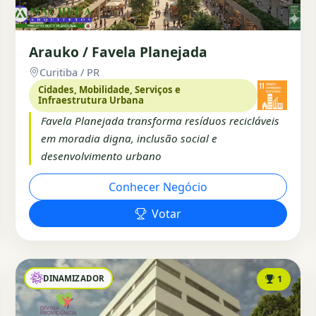
Arauko / Favela Planejada
Curitiba / PR
Cidades, Mobilidade, Serviços e
Infraestrutura Urbana
Favela Planejada transforma resíduos recicláveis
em moradia digna, inclusão social e
desenvolvimento urbano
Conhecer Negócio
Votar
DINAMIZADOR
1