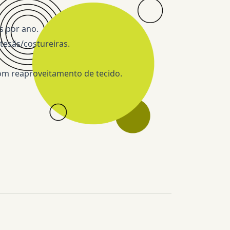
s por ano.
tesãs/costureiras.
om reaproveitamento de tecido.