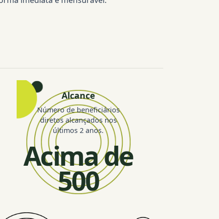
Alcance
Número de beneficiários
diretos alcançados nos
últimos 2 anos.
Acima de
500