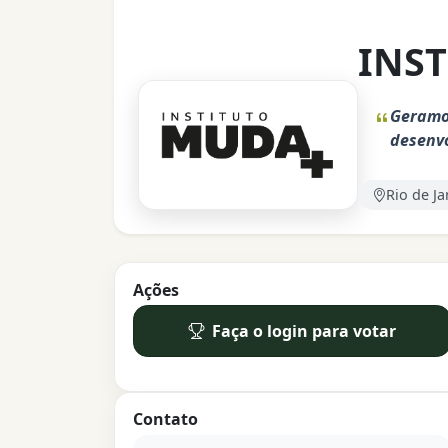
INS
Geramos
desenv
Rio de Ja
Ações
Faça o login para votar
Contato