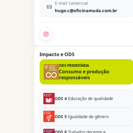
E-mail comercial
hugo.c@oficinamuda.com.br
Impacto e ODS
ODS PRIORITÁRIA
Consumo e produção
responsáveis
ODS 4
Educação de qualidade
ODS 5
Igualdade de gênero
ODS 8
Trabalho decente e