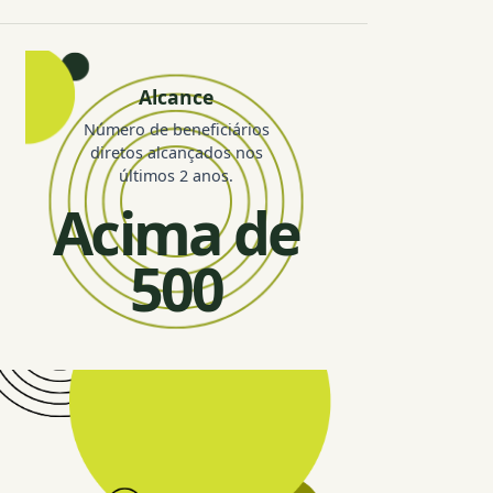
Alcance
Número de beneficiários
diretos alcançados nos
últimos 2 anos.
Acima de
500