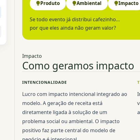
Produto
Ambiental
Impacto
Se todo evento já distribui cafezinho…
por que eles ainda não geram valor?
Impacto
Como geramos impacto
INTENCIONALIDADE
T
Lucro com impacto intencional integrado ao
I
modelo. A geração de receita está
v
diretamente ligada à solução de um
a
problema social ou ambiental. O impacto
positivo faz parte central do modelo de
negócio e é intencional.