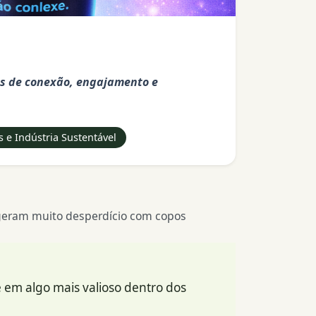
as de conexão, engajamento e
 e Indústria Sustentável
 geram muito desperdício com copos
 em algo mais valioso dentro dos