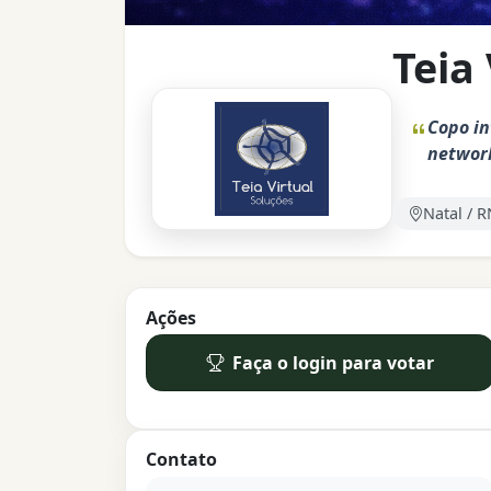
Teia
Copo in
networ
Natal / R
Ações
Faça o login para votar
Contato