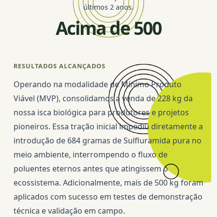
últimos 2 anos.
Acima de 500
RESULTADOS ALCANÇADOS
Operando na modalidade de Mínimo Produto
Viável (MVP), consolidamos a venda de 228 kg da
nossa isca biológica para produtores e projetos
pioneiros. Essa tração inicial impediu diretamente a
introdução de 684 gramas de Sulfluramida pura no
meio ambiente, interrompendo o fluxo de
poluentes eternos antes que atingissem o
ecossistema. Adicionalmente, mais de 500 kg foram
aplicados com sucesso em testes de demonstração
técnica e validação em campo.