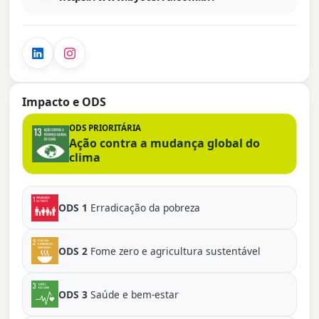
Impacto e ODS
ODS PRIORITÁRIA
Ação contra a mudança global do
clima
ODS 1
Erradicação da pobreza
ODS 2
Fome zero e agricultura sustentável
ODS 3
Saúde e bem-estar