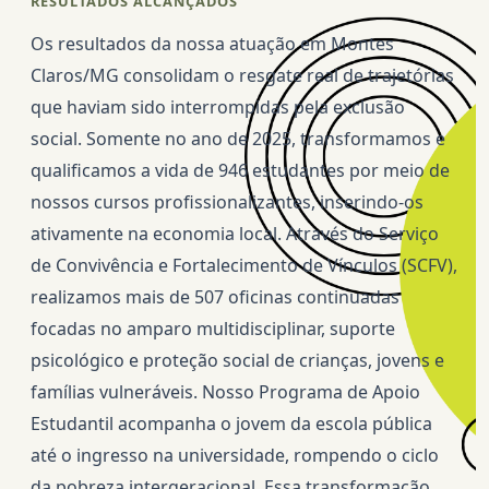
RESULTADOS ALCANÇADOS
Os resultados da nossa atuação em Montes
Claros/MG consolidam o resgate real de trajetórias
que haviam sido interrompidas pela exclusão
social. Somente no ano de 2025, transformamos e
qualificamos a vida de 946 estudantes por meio de
nossos cursos profissionalizantes, inserindo-os
ativamente na economia local. Através do Serviço
de Convivência e Fortalecimento de Vínculos (SCFV),
realizamos mais de 507 oficinas continuadas
focadas no amparo multidisciplinar, suporte
psicológico e proteção social de crianças, jovens e
famílias vulneráveis. Nosso Programa de Apoio
Estudantil acompanha o jovem da escola pública
até o ingresso na universidade, rompendo o ciclo
da pobreza intergeracional. Essa transformação