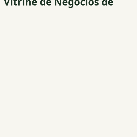
Vitrine de Negócios de
Impacto
Negócios reais que geram transformação social,
ambiental e econômica em todo o Brasil.
Ver todos os negócios
DINAMIZADOR
Sal&Co - Social Architecture Lab
São Paulo / SP
Cidadania, Direitos Humanos e Sociedade
Laboratório de arquitetura social que conecta estratégia
de negócios e justiça social com inteligência aplicada.