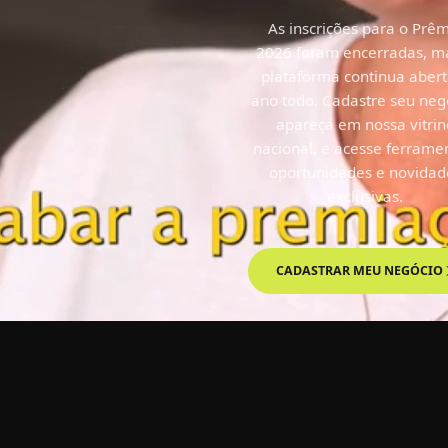
com votaçã
aberta!
As inscrições para o Prê
2026 foram encerradas, m
plataforma continua abert
ano todo. Cadastre seu neg
apareça em nossa vitrin
nacional, e acesse ferrame
oportunidades e novidad
exclusivas.
IR À PREMIAÇÃO
CADASTRAR MEU NEGÓCIO
CADASTRO SOCIEDADE CIVI