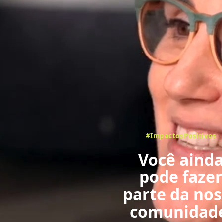
#ImpactosPositivos
Você aind
pode faze
parte da no
comunidad