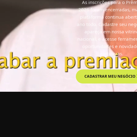
aberta!
As inscrições para o Prê
2026 foram encerradas, m
plataforma continua abert
ano todo. Cadastre seu neg
apareça em nossa vitrin
nacional, e acesse ferrame
oportunidades e novidad
exclusivas.
IR À PREMIAÇÃO
CADASTRAR MEU NEGÓCIO
CADASTRO SOCIEDADE CIVI