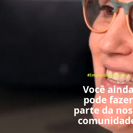
#ImpactosPositivos
Você aind
pode faze
parte da no
comunidad
com votaçã