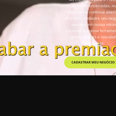
aberta!
2026 foram encerradas, m
plataforma continua abert
ano todo. Cadastre seu neg
apareça em nossa vitrin
nacional, e acesse ferrame
oportunidades e novidad
exclusivas.
IR À PREMIAÇÃO
CADASTRAR MEU NEGÓCIO
CADASTRO SOCIEDADE CIVI