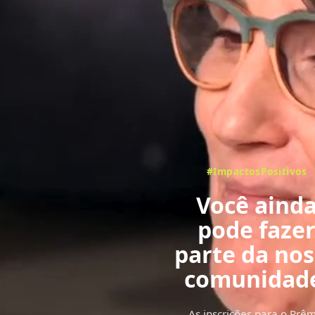
#ImpactosPositivos
Você aind
pode faze
parte da no
comunidad
com votaçã
As inscrições para o Prê