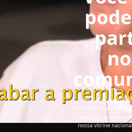
pode
par
no
com 
comun
ab
As inscrições para
encerradas, mas a plat
ano todo. Cadastre s
nossa vitrine naciona