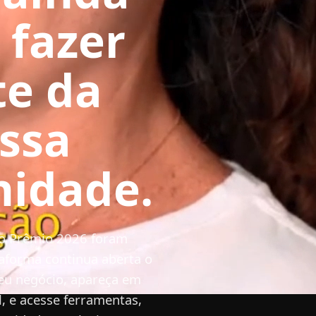
 fazer
te da
ssa
votação
idade.
erta!
 o Prêmio 2026 foram
aforma continua aberta o
eu negócio, apareça em
l, e acesse ferramentas,