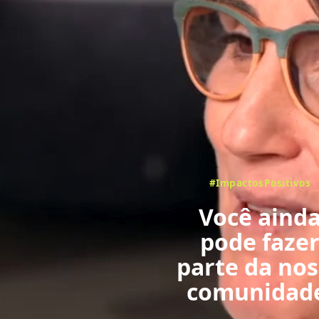
#ImpactosPositivos
Você aind
pode faze
parte da no
comunidad
com votaçã