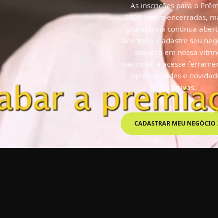
aberta!
As inscrições para o Prê
2026 foram encerradas, m
plataforma continua abert
ano todo. Cadastre seu neg
apareça em nossa vitrin
nacional, e acesse ferrame
oportunidades e novidad
exclusivas.
IR À PREMIAÇÃO
CADASTRAR MEU NEGÓCIO
CADASTRO SOCIEDADE CIVI