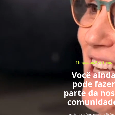
#ImpactosPositivos
Você aind
pode faze
parte da no
comunidad
com votaçã
As inscrições para o Prê