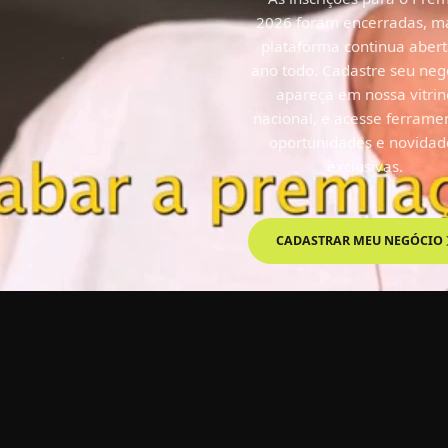
aberta!
2026 foram encerradas, m
plataforma continua abert
ano todo. Cadastre seu neg
apareça em nossa vitrin
nacional, e acesse ferrame
oportunidades e novidad
exclusivas.
IR À PREMIAÇÃO
CADASTRAR MEU NEGÓCIO
CADASTRO SOCIEDADE CIVI